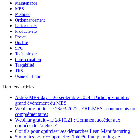
Maintenance
MES
Méthode
Ordonnancement
Performance
Productivité
Projet
Qualité
SPC
Technologie
transformation
Traçabilité
TRS
Usine du futur
Derniers articles
Astrée MES day – 26 septembre 2024 : Participez au plus
grand évènement du MES
Webinar gratuit – le 23/03/2022 : ERP-MES : concurrents ou
complémentaires
Webinar gratuit – le 28/10/21 : Comment accéder aux
données de l’atelier ?
6 outils pour optimiser ses démarches Lean Manufacturing
5 minutes pour comprendre l’intérêt d’un planning de