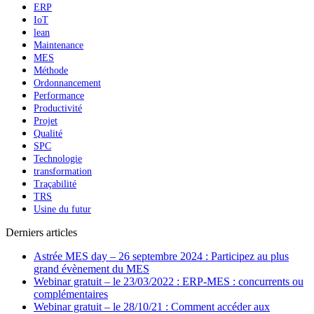
ERP
IoT
lean
Maintenance
MES
Méthode
Ordonnancement
Performance
Productivité
Projet
Qualité
SPC
Technologie
transformation
Traçabilité
TRS
Usine du futur
Derniers articles
Astrée MES day – 26 septembre 2024 : Participez au plus
grand évènement du MES
Webinar gratuit – le 23/03/2022 : ERP-MES : concurrents ou
complémentaires
Webinar gratuit – le 28/10/21 : Comment accéder aux