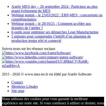
Astrée MES day – 26 septembre 2024 : Participez au plus
grand évènement du MES
Webinar gratuit – le 23/03/2022 : ERP-MES : concurrents ou
complémentaires
Webinar gratuit – le 28/10/21 : Comment accéder aux
données de l’atelier ?
6 outils pour optimiser ses démarches Lean Manufacturing
5 minutes pour comprendre l’intérêt d’un planning de
production temps réel et connecté
Suivez-nous sur les réseaux sociaux
2015 - 2026 © www.mes-trs.fr est édité par Astrée Software
Contact
Mentions Légales
Site map
Nous utilisons des cookies pour vous garantir la meilleure
expérience sur notre site. Si vous continuez à utiliser ce dernier, nous