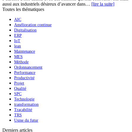
aussi aux industriels désireux d’avancer dans…
[lire la suite]
Toutes les thématiques
AIC
Amélioration continue
Digitalisation
ERP
IoT
lean
Maintenance
MES
Méthode
Ordonnancement
Performance
Productivité
Projet
Qualité
SPC
Technologie
transformation
Traçabilité
TRS
Usine du futur
Derniers articles