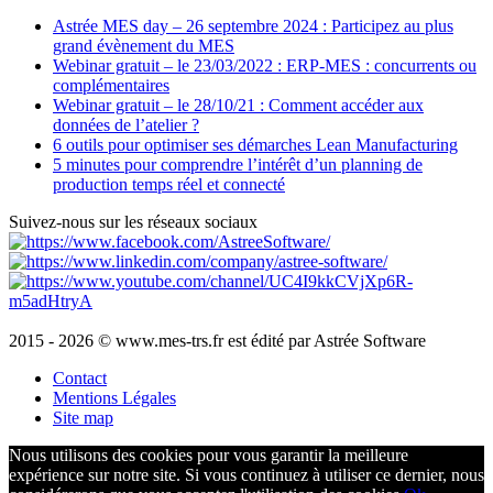
Astrée MES day – 26 septembre 2024 : Participez au plus
grand évènement du MES
Webinar gratuit – le 23/03/2022 : ERP-MES : concurrents ou
complémentaires
Webinar gratuit – le 28/10/21 : Comment accéder aux
données de l’atelier ?
6 outils pour optimiser ses démarches Lean Manufacturing
5 minutes pour comprendre l’intérêt d’un planning de
production temps réel et connecté
Suivez-nous sur les réseaux sociaux
2015 - 2026 © www.mes-trs.fr est édité par Astrée Software
Contact
Mentions Légales
Site map
Nous utilisons des cookies pour vous garantir la meilleure
expérience sur notre site. Si vous continuez à utiliser ce dernier, nous