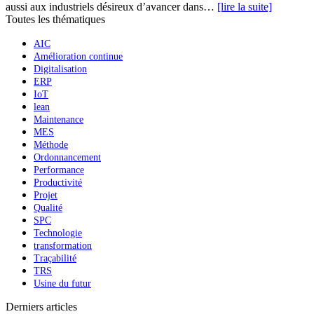
aussi aux industriels désireux d’avancer dans…
[lire la suite]
Toutes les thématiques
AIC
Amélioration continue
Digitalisation
ERP
IoT
lean
Maintenance
MES
Méthode
Ordonnancement
Performance
Productivité
Projet
Qualité
SPC
Technologie
transformation
Traçabilité
TRS
Usine du futur
Derniers articles